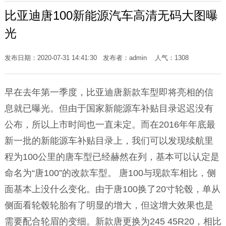
比亚迪唐100新能源汽车高清无码大图曝
光
发布日期：2020-07-31 14:41:30 发布者：admin 人气：
1308
早在去年第一季度，比亚迪唐新款车型即将亮相的信
息就已曝光。但由于国家新能源车补贴目录迟迟没有
公布，所以上市时间也一直未定。而在2016年年底最
新一批的新能源车补贴目录上，我们可以发现续航里
程为100公里的唐车型已经赫然在列，基本可以认定是
命名为“唐100”的改款车型。 唐100与现款车相比，侧
面基本上没什么变化。由于唐100换了20寸轮毂，单从
侧面看轮毂轮胎有了明显的增大，但这增大效果也是
需要配合轮眉的变细。新款唐更换为245 45R20，相比