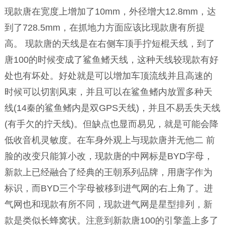
现款唐在宽度上增加了10mm，外径增大12.8mm，达
到了728.5mm，在抓地力方面应该比现款唐有所提
高。 现款唐的天线是在右侧车顶手拧短棍天线，到了
唐100的时候变成了鲨鱼鳍天线，这种天线较现款有好
处也有坏处。好处就是可以增加车顶流线并且高速的
时候可以切割风束，并且可以在鲨鱼鳍内放置多种天
线(14秦的鲨鱼鳍内是双GPS天线)，并且不易丢失天线
(有手欠的拧天线)。但缺点也显而易见，就是可能会降
低收音机灵敏度。在车身外观上与现款唐并无他二 前
脸的改变只能算小改，现款唐的中网标是BYD字母，
新款上已经融合了经典的王朝系列品牌，用唐字作为
标识，而BYD三个字母被移到进气网的右上角了。进
气网也和现款有所不同，现款进气网是星型排列，新
款是类似长蜂窝状。注意到新款唐100的引擎盖上多了