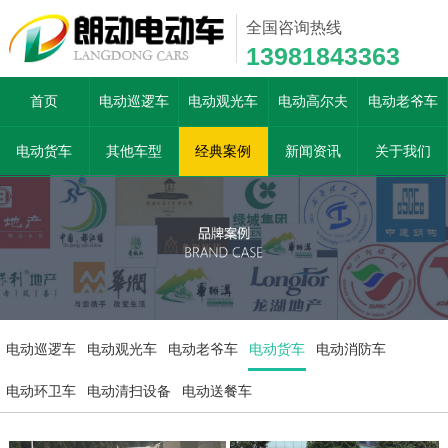
全国咨询热线
13981843363
首页
电动巡逻车
电动观光车
电动高尔夫
电动老爷车
电动货车
其他车型
经典案例
新闻资讯
关于我们
电动巡逻车
电动观光车
电动老爷车
电动货车
电动消防车
电动环卫车
电动清扫设备
电动送餐车