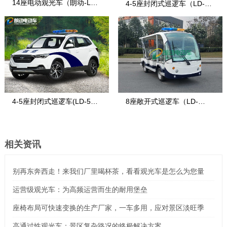
14座电动观光车（朗动-LD-
4-5座封闭式巡逻车（LD-4-
14F-5E款
7）
4-5座封闭式巡逻车(LD-5S-
8座敞开式巡逻车（LD-
2)
8FA）
相关资讯
别再东奔西走！来我们厂里喝杯茶，看看观光车是怎么为您量
运营级观光车：为高频运营而生的耐用堡垒
座椅布局可快速变换的生产厂家，一车多用，应对景区淡旺季
高通过性观光车：景区复杂路况的终极解决方案