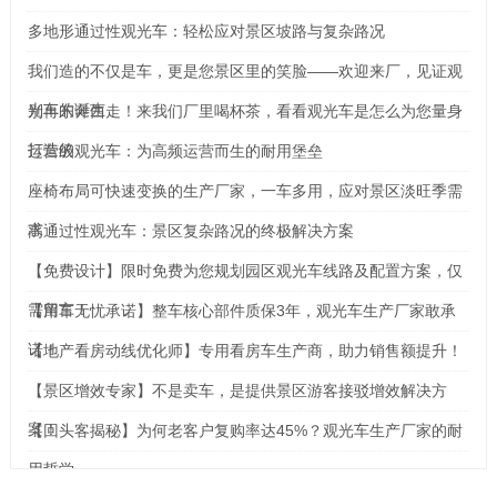
多地形通过性观光车：轻松应对景区坡路与复杂路况
我们造的不仅是车，更是您景区里的笑脸——欢迎来厂，见证观
光车的诞生
别再东奔西走！来我们厂里喝杯茶，看看观光车是怎么为您量身
打造的
运营级观光车：为高频运营而生的耐用堡垒
座椅布局可快速变换的生产厂家，一车多用，应对景区淡旺季需
求
高通过性观光车：景区复杂路况的终极解决方案
【免费设计】限时免费为您规划园区观光车线路及配置方案，仅
需留言！
【用车无忧承诺】整车核心部件质保3年，观光车生产厂家敢承
诺！
【地产看房动线优化师】专用看房车生产商，助力销售额提升！
【景区增效专家】不是卖车，是提供景区游客接驳增效解决方
案！
【回头客揭秘】为何老客户复购率达45%？观光车生产厂家的耐
用哲学