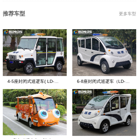
推荐车型
更多车型
4-5座封闭式巡逻车( LD-战
6-8座封闭式巡逻车（LD-8-
盾)
7）