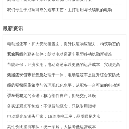
我们专注于成熟可靠的造车工艺：主打耐用与长续航的电动
最新资讯
电动巡逻车：扩大安防覆盖面，提升快速响应能力，构筑动态的
安全防线
坚实可靠的勤务伙伴：朗动电动巡逻车重塑移动执勤新标准
节能环保，经济实用，电动巡逻车以更低的运营成本，实现更高
效率的安保执勤任务
集巡逻、值守、应急处理于一体，电动巡逻车是提升综合安防效
能的移动工作站
提升安保响应速度与管理现代化水平，从配备一台可靠的电动巡
逻车开始
供应链稳定的承诺：核心部件自产，拒绝交付延误
务实派观光车制造：不谈智能概念，只谈耐用指标
电动观光车源头厂家：16道质检工序，品质眼见为实
高性价比接待车队：统一采购，大幅降低运营成本