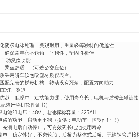
化阴极电泳处理，美观耐用﹑重量轻等独特的优越性
，确保常年永不锈蚀，平稳性，坚固性极佳
，自动复位功能
手，乘坐舒适。（可选公交座位）
质采用轿车软包吸塑材质仪表台。
匹配完善的梯形机构，转动没有死角，配置方向助力
倒车灯、喇叭
优越，低噪声，过载能力强，使用寿命长，电机与后桥主轴连接
机配装计算机软件证书）
只电池组电压：48V，电池标称容量：225AH
保护电路的功能，启动更平稳（提供：电动车中控软件证书）
，充满电后自动停止，可有效延长电池使用寿命
简单，稳定性好，不磨轮胎，后桥为整体式后桥、无缝钢管焊接