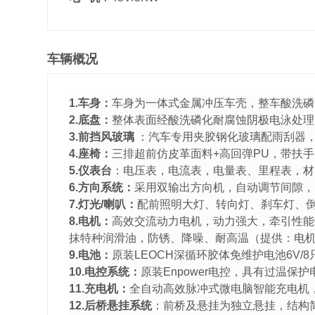
车辆概况
1.车身：
车身为一体式金属冲压车壳，整车酸洗磷
2.底盘：
整体表面经酸洗磷化耐腐蚀阴极电泳处理
3.前挡风玻璃
：汽车专用夹胶钢化玻璃配雨刮器
4.座椅：
三排超前仿皮革面料+高回弹PU，带扶
5.仪表台
：电压表，电流表，电量表、里程表，材
6.方向系统：
采用双输出方向机，自动调节间隙，
7.灯光/喇叭：
配前照明大灯、转向灯、刹车灯、
8.电机：
高效交流动力电机，动力强大，牵引性能
抹特种润滑油，防锈、降噪、耐高温（提供：电
9.电池：
原装LEOCH深循环胶体免维护电池6V/8
10.电控系统：
原装Enpower电控，具有过温
11.充电机：
全自动高效脉冲式微电脑智能充电机
12.后桥悬挂系统
：前桥及悬挂为独立悬挂，结构