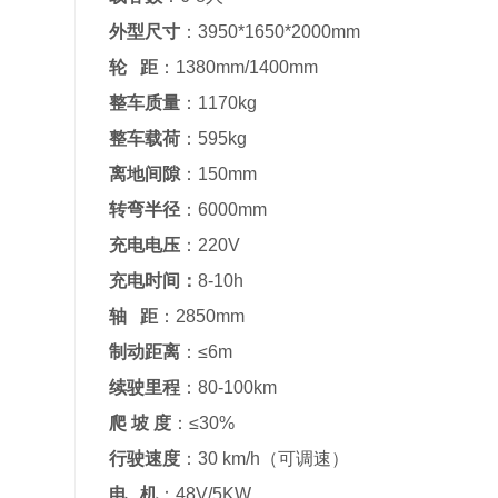
外型尺寸
：3950*1650*2000mm
轮 距
：1380mm/1400mm
整车质量
：1170kg
整车载荷
：595kg
离地间隙
：150mm
转弯半径
：6000mm
充电电压
：220V
充电时间：
8-10h
轴 距
：2850mm
制动距离
：≤6m
续驶里程
：80-100km
爬 坡 度
：≤30%
行驶速度
：30 km/h（可调速）
电 机
：48V/5KW