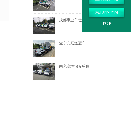
东北地区咨询
成都事业单位巡逻车
TOP
遂宁安居巡逻车
南充高坪治安单位