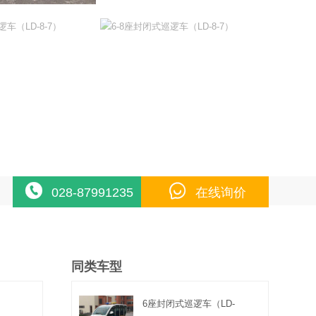
028-87991235
在线询价
同类车型
6座封闭式巡逻车（LD-