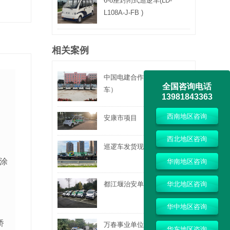
6-8座封闭式巡逻车(LD-
L108A-J-FB )
相关案例
中国电建合作项目（观光
全国咨询电话
车）
13981843363
西南地区咨询
安康市项目
西北地区咨询
巡逻车发货现场
涂
华南地区咨询
都江堰治安单位
华北地区咨询
华中地区咨询
桥
万春事业单位巡逻车
华东地区咨询