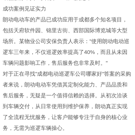
成功案例见证实力
朗动电动车的产品已成功应用于成都多个知名项目，
包括天府软件园、锦里古街、西部国际博览城等大型
场所。某物业公司安保负责人表示："使用朗动电动巡
逻车三年来，不仅巡逻效率提高了40%，而且从未因
车辆问题影响工作，售后服务也非常及时。"
对于正在寻找"成都电动巡逻车公司哪家好"答案的采购
者来说，朗动电动车凭借其定制化能力、产品品质和
售后服务，无疑是一个值得信赖的选择。从初次洽谈
到车辆交付，从日常使用到维护保养，朗动真正实现
了全流程无忧服务，让客户能够专注于自身的核心业
务，无需为巡逻车辆操心。