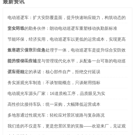
最新资讯
电动巡逻车：扩大安防覆盖面，提升快速响应能力，构筑动态的
安全防线
坚实可靠的勤务伙伴：朗动电动巡逻车重塑移动执勤新标准
节能环保，经济实用，电动巡逻车以更低的运营成本，实现更高
效率的安保执勤任务
集巡逻、值守、应急处理于一体，电动巡逻车是提升综合安防效
能的移动工作站
提升安保响应速度与管理现代化水平，从配备一台可靠的电动巡
逻车开始
供应链稳定的承诺：核心部件自产，拒绝交付延误
务实派观光车制造：不谈智能概念，只谈耐用指标
电动观光车源头厂家：16道质检工序，品质眼见为实
高性价比接待车队：统一采购，大幅降低运营成本
多地形通过性观光车：轻松应对景区坡路与复杂路况
我们造的不仅是车，更是您景区里的笑脸——欢迎来厂，见证观