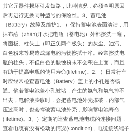
其它元器件损坏引发短路，此种情况，必须查明原因
后再进行更换同种型号的保险丝。3、蓄电池
（Battery）故障及维护1、）保持蓄电池表面清洁，用
抹布蘸（zhàn)开水把电瓶（蓄电池）外部擦洗一遍，
将面板、柱头上（即正负两个极头）的灰尘、油污、
白色粉末等易造成漏电的污物擦拭干净。经常擦洗电
瓶的柱头，不但白色的酸蚀粉末不会积在上面，而且
有助于提高电瓶的使用寿命(lifetime)。2、）日常行车
时应经常检查蓄电池（Battery）盖上的小孔是否畅
通。倘若蓄电池盖小孔被堵，产生的氢气和氧气排不
出去，电解液膨胀时，会把蓄电池外壳撑破，内部气
压过高时，也会撑破蓄电池外壳，影响蓄电池寿命
(lifetime)。3、）定期的巡查蓄电池电缆的连接问题，
查看电缆有没有松动的情况(Condition)，电缆接线端子