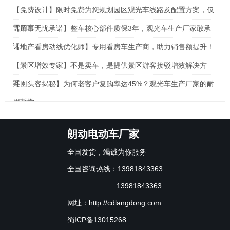
【免费设计】限时免费为您规划园区观光车线路及配置方案，仅
需留言！
【用车无忧承诺】整车核心部件质保3年，观光车生产厂家敢承
诺！
【地产看房动线优化师】专用看房车生产商，助力销售额提升！
【景区增效专家】不是卖车，是提供景区游客接驳增效解决方
案！
【回头客揭秘】为何老客户复购率达45%？观光车生产厂家的耐
用哲学
朗动电动车厂家
全国发货，竭诚为你服务
全国咨询热线：13981843363
13981843363
网址：http://cdlangdong.com
蜀ICP备13015268