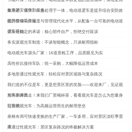
效率的安保执勤任务
集巡逻、值守、应急处理于一体，电动巡逻车是提升综合安防效
能的移动工作站
提升安保响应速度与管理现代化水平，从配备一台可靠的电动巡
逻车开始
供应链稳定的承诺：核心部件自产，拒绝交付延误
务实派观光车制造：不谈智能概念，只谈耐用指标
电动观光车源头厂家：16道质检工序，品质眼见为实
高性价比接待车队：统一采购，大幅降低运营成本
多地形通过性观光车：轻松应对景区坡路与复杂路况
我们造的不仅是车，更是您景区里的笑脸——欢迎来厂，见证观
光车的诞生
别再东奔西走！来我们厂里喝杯茶，看看观光车是怎么为您量身
打造的
运营级观光车：为高频运营而生的耐用堡垒
座椅布局可快速变换的生产厂家，一车多用，应对景区淡旺季需
求
高通过性观光车：景区复杂路况的终极解决方案