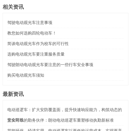
相关资讯
驾驶电动观光车注意事项
教您如何选购四轮电动车！
简谈电动观光车作为校车的可行性
选购电动观光车要注重服务质量
驾驶朗动电动观光车要注意的一些行车安全事项
购买电动观光车须知
最新资讯
电动巡逻车：扩大安防覆盖面，提升快速响应能力，构筑动态的
安全防线
坚实可靠的勤务伙伴：朗动电动巡逻车重塑移动执勤新标准
节能环保，经济实用，电动巡逻车以更低的运营成本，实现更高