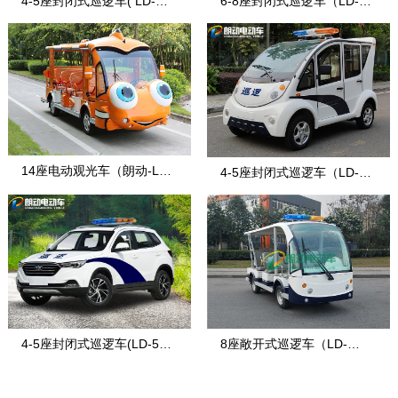
4-5座封闭式巡逻车( LD-战
6-8座封闭式巡逻车（LD-8-
盾)
7）
14座电动观光车（朗动-LD-
4-5座封闭式巡逻车（LD-4-
14F-5E款
7）
4-5座封闭式巡逻车(LD-5S-
8座敞开式巡逻车（LD-
2)
8FA）