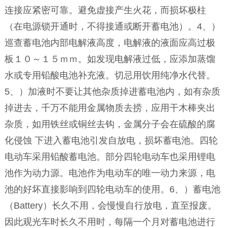
连接应紧密可靠。避免虚接产生火花，而损坏极柱
（在电源锁开通时，不得接通或断开蓄电池）。4、）
巡查蓄电池内部电解液高度，电解液的液面应高过极
板１０～１５ｍｍ。如发现电解液过低，应添加蒸馏
水或专用铅酸电池补充液。切忌用饮用纯净水代替。
5、）加液时不要让其他杂质掉进蓄电池内，如有杂质
掉进去，千万不能用金属物质去捞，应用干木棒夹出
杂质，如用铁丝或铜丝去钩，金属分子会在硫酸的腐
化侵蚀 下进入蓄电池引发自放电，损坏蓄电池。四轮
电动车采用铅酸蓄电池。部分四轮电动车也采用锂电
池作为动力源。电池作为电动车的唯一动力来源，电
池的好坏直接影响到四轮电动车的使用。6、）蓄电池
（Battery）长久不用，会慢慢自行放电，直至报废。
因此观光车时长久不用时，每隔一个月对蓄电池进行