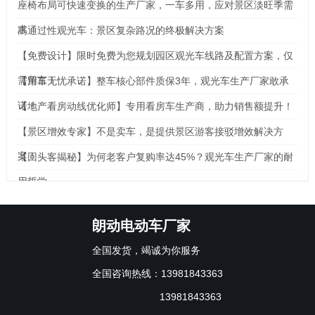
座椅布局可快速变换的生产厂家，一车多用，应对景区淡旺季需
求
高通过性观光车：景区复杂路况的终极解决方案
【免费设计】限时免费为您规划园区观光车线路及配置方案，仅
需留言！
【用车无忧承诺】整车核心部件质保3年，观光车生产厂家敢承
诺！
【地产看房动线优化师】专用看房车生产商，助力销售额提升！
【景区增效专家】不是卖车，是提供景区游客接驳增效解决方
案！
【回头客揭秘】为何老客户复购率达45%？观光车生产厂家的耐
用哲学
朗动电动车厂家
全国发货，竭诚为你服务
全国咨询热线：13981843363
13981843363