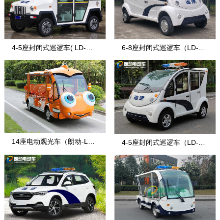
4-5座封闭式巡逻车( LD-战
6-8座封闭式巡逻车（LD-8-
盾)
7）
14座电动观光车（朗动-LD-
4-5座封闭式巡逻车（LD-4-
14F-5E款
7）