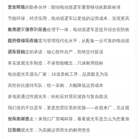
安全防线
坚实可靠的勤务伙伴：朗动电动巡逻车重塑移动执勤新标准
节能环保，经济实用，电动巡逻车以更低的运营成本，实现更高
效率的安保执勤任务
集巡逻、值守、应急处理于一体，电动巡逻车是提升综合安防效
能的移动工作站
提升安保响应速度与管理现代化水平，从配备一台可靠的电动巡
逻车开始
供应链稳定的承诺：核心部件自产，拒绝交付延误
务实派观光车制造：不谈智能概念，只谈耐用指标
电动观光车源头厂家：16道质检工序，品质眼见为实
高性价比接待车队：统一采购，大幅降低运营成本
多地形通过性观光车：轻松应对景区坡路与复杂路况
我们造的不仅是车，更是您景区里的笑脸——欢迎来厂，见证观
光车的诞生
别再东奔西走！来我们厂里喝杯茶，看看观光车是怎么为您量身
打造的
运营级观光车：为高频运营而生的耐用堡垒