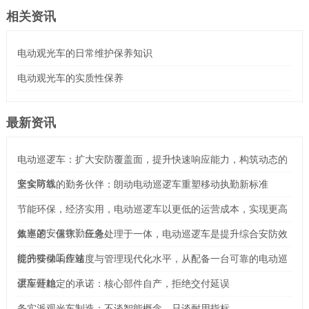
相关资讯
电动观光车的日常维护保养知识
电动观光车的实质性保养
最新资讯
电动巡逻车：扩大安防覆盖面，提升快速响应能力，构筑动态的
安全防线
坚实可靠的勤务伙伴：朗动电动巡逻车重塑移动执勤新标准
节能环保，经济实用，电动巡逻车以更低的运营成本，实现更高
效率的安保执勤任务
集巡逻、值守、应急处理于一体，电动巡逻车是提升综合安防效
能的移动工作站
提升安保响应速度与管理现代化水平，从配备一台可靠的电动巡
逻车开始
供应链稳定的承诺：核心部件自产，拒绝交付延误
务实派观光车制造：不谈智能概念，只谈耐用指标