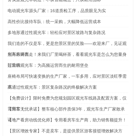
电动观光车源头厂家：16道质检工序，品质眼见为实
高性价比接待车队：统一采购，大幅降低运营成本
多地形通过性观光车：轻松应对景区坡路与复杂路况
我们造的不仅是车，更是您景区里的笑脸——欢迎来厂，见证观
光车的诞生
别再东奔西走！来我们厂里喝杯茶，看看观光车是怎么为您量身
打造的
运营级观光车：为高频运营而生的耐用堡垒
座椅布局可快速变换的生产厂家，一车多用，应对景区淡旺季需
求
高通过性观光车：景区复杂路况的终极解决方案
【免费设计】限时免费为您规划园区观光车线路及配置方案，仅
需留言！
【用车无忧承诺】整车核心部件质保3年，观光车生产厂家敢承
诺！
【地产看房动线优化师】专用看房车生产商，助力销售额提升！
【景区增效专家】不是卖车，是提供景区游客接驳增效解决方