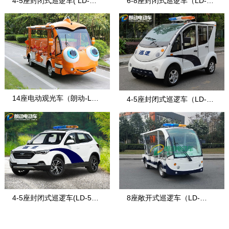
4-5座封闭式巡逻车( LD-战
6-8座封闭式巡逻车（LD-8-
盾)
7）
14座电动观光车（朗动-LD-
4-5座封闭式巡逻车（LD-4-
14F-5E款
7）
4-5座封闭式巡逻车(LD-5S-
8座敞开式巡逻车（LD-
2)
8FA）