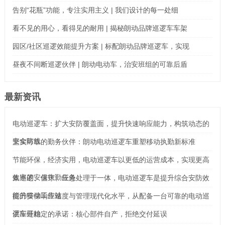
告别“花瓶”功能，专注实用主义 | 我们设计的每一处细
看不见的用心，看得见的耐用 | 揭秘朗动品牌巡逻车车架
园区/社区巡逻效能提升方案 | 标配朗动品牌巡逻车，实现
昼夜不间断巡逻伙伴 | 朗动电动车，治安班组的可靠后盾
最新资讯
电动巡逻车：扩大安防覆盖面，提升快速响应能力，构筑动态的
安全防线
坚实可靠的勤务伙伴：朗动电动巡逻车重塑移动执勤新标准
节能环保，经济实用，电动巡逻车以更低的运营成本，实现更高
效率的安保执勤任务
集巡逻、值守、应急处理于一体，电动巡逻车是提升综合安防效
能的移动工作站
提升安保响应速度与管理现代化水平，从配备一台可靠的电动巡
逻车开始
供应链稳定的承诺：核心部件自产，拒绝交付延误