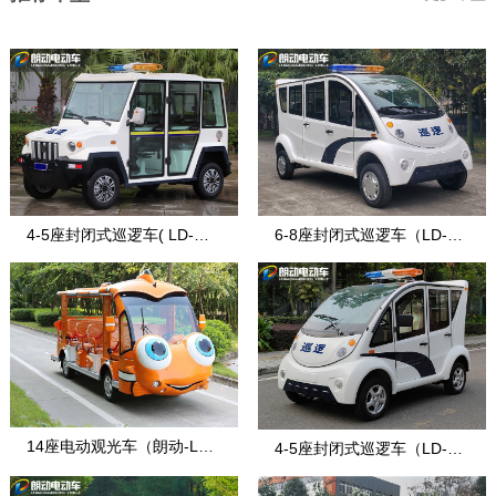
4-5座封闭式巡逻车( LD-战
6-8座封闭式巡逻车（LD-8-
盾)
7）
14座电动观光车（朗动-LD-
4-5座封闭式巡逻车（LD-4-
14F-5E款
7）