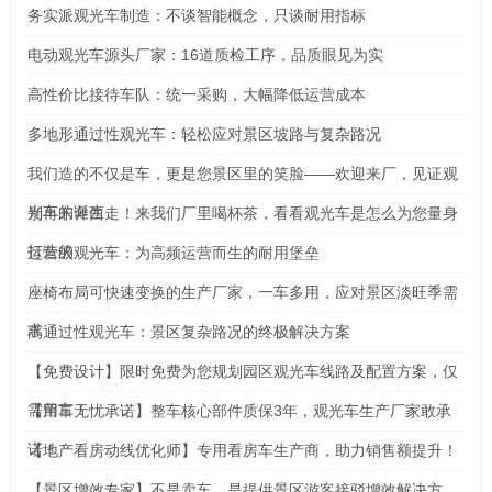
务实派观光车制造：不谈智能概念，只谈耐用指标
电动观光车源头厂家：16道质检工序，品质眼见为实
高性价比接待车队：统一采购，大幅降低运营成本
多地形通过性观光车：轻松应对景区坡路与复杂路况
我们造的不仅是车，更是您景区里的笑脸——欢迎来厂，见证观
光车的诞生
别再东奔西走！来我们厂里喝杯茶，看看观光车是怎么为您量身
打造的
运营级观光车：为高频运营而生的耐用堡垒
座椅布局可快速变换的生产厂家，一车多用，应对景区淡旺季需
求
高通过性观光车：景区复杂路况的终极解决方案
【免费设计】限时免费为您规划园区观光车线路及配置方案，仅
需留言！
【用车无忧承诺】整车核心部件质保3年，观光车生产厂家敢承
诺！
【地产看房动线优化师】专用看房车生产商，助力销售额提升！
【景区增效专家】不是卖车，是提供景区游客接驳增效解决方