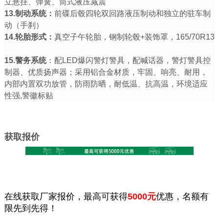
立悬挂、弹簧、筒式液压减震
13.制动系统：
前碟后毂四轮双回路液压制动和独立的驻车制
动（手刹）
14.轮胎形式：
真空子午轮胎，钢制轮毂+装饰罩，165/70R13
15.警务系统
：配LED爆闪警灯警具，配喊话器，警灯警具控
制器、优质扬声器；采用铝合金材质，牢固、响亮、耐用，
内部内置双功放管，防雨防晒，耐低温、抗高温，环境适应
性强,警徽标贴
获取报价
在线获取厂家报价，最高可获得
5000元
优惠，名额有
限先到先得！