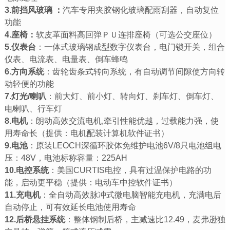
3.前挡风玻璃 ：
汽车专用夹胶钢化玻璃配雨刮器，自动复位
功能
4.座椅：
软皮革面料高回弹ＰＵ连排座椅（可选公交座位）
5.仪表台
：一体式玻璃钢成型数字仪表台，电门锁开关，组合
仪表、电流表、电量表、倒车蜂鸣
6.方向系统
：齿轮齿条式转向系统，有自动调节间隙使方向转
动轻便的功能
7.灯光/喇叭
：前大灯、前小灯、转向灯、刹车灯、倒车灯、
电喇叭、行车灯
8.电机
：朗动高效交流电机,牵引性能优越，过载能力强，使
用寿命长（提供：电机配装计算机软件证书）
9.电池
：原装LEOCH深循环胶体免维护电池6V/8只电池组电
压：48V，电池标称容量：225AH
10.电控系统
：美国CURTIS电控，具有过温保护电路的功
能，启动更平稳（提供：电动车中控软件证书）
11.充电机
：全自动高效脉冲式微电脑智能充电机，充满电后
自动停止，可有效延长电池使用寿命
12.后桥悬挂系统
：整体钢制后桥，主减速比12.49，麦弗逊独