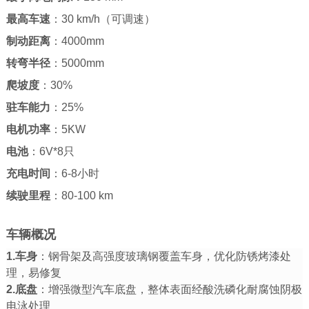
最高车速
：30 km/h（可调速）
制动距离
：4000mm
转弯半径
：5000mm
爬坡度
：30%
驻车能力
：25%
电机功率
：5KW
电池
：6V*8只
充电时间
：6-8小时
续驶里程
：80-100 km
车辆概况
1.车身
：钢骨架及高强度玻璃钢覆盖车身，优化防锈烤漆处
理，易修复
2.底盘
：增强微型汽车底盘，整体表面经酸洗磷化耐腐蚀阴极
电泳处理