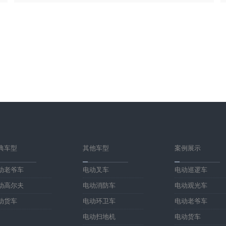
典车型
其他车型
案例展示
动老爷车
电动叉车
电动巡逻车
动高尔夫
电动消防车
电动观光车
动货车
电动环卫车
电动老爷车
电动扫地机
电动货车