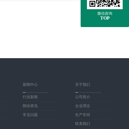
微信咨询
TOP
新闻中心
关于我们
行业新闻
公司简介
朗动资讯
企业理念
常见问题
生产车间
联系我们