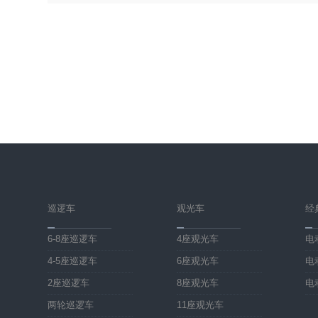
巡逻车
观光车
经
6-8座巡逻车
4座观光车
电
4-5座巡逻车
6座观光车
电
2座巡逻车
8座观光车
电
两轮巡逻车
11座观光车