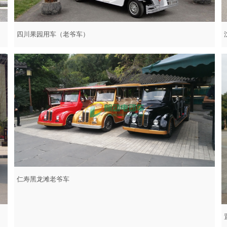
四川果园用车（老爷车）
仁寿黑龙滩老爷车