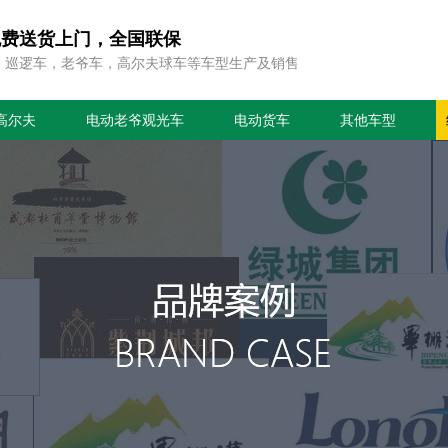
免费送货上门，全国联保
，巡逻车，老爷车，高尔夫球车等车型生产及销售
高尔夫
电动老爷观光车
电动货车
其他车型