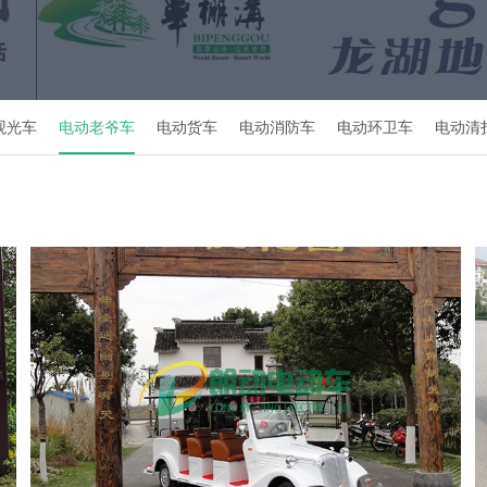
观光车
电动老爷车
电动货车
电动消防车
电动环卫车
电动清