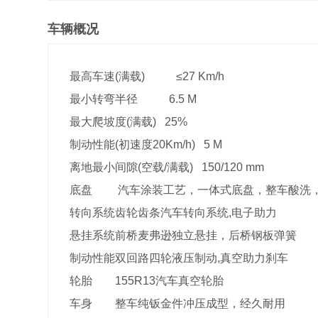
车辆概况
最高车速(满载)
≤27 Km/h
最小转弯半径
6.5 M
最大爬坡度(满载)
25%
制动性能(初速度20Km/h)
5 M
离地最小间隙(空载/满载)
150/120 mm
底盘
汽车涂装工艺，一体式底盘，整车酸洗，
转向系统
齿轮齿条汽车转向系统,电子助力
悬挂系统
前桥麦弗逊独立悬挂，后桥钢板弹簧
制动性能
双回路四轮液压制动,真空助力刹车
轮胎
155R13汽车真空轮胎
车身
整车纯钣金件冲压成型，经久耐用