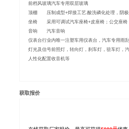
前档风玻璃
汽车专用双层玻璃
顶棚
压制成型+焊接工艺.酸洗磷化处理，阴极
坐椅
采用可调试汽车座椅+皮座椅；公交座椅
音响
汽车音响
仪表台
行业内唯一注塑车用仪表台，汽车专用雨
灯光及信号
前照灯，转向灯，刹车灯，驻车灯，
人性化配置
收音机等
获取报价