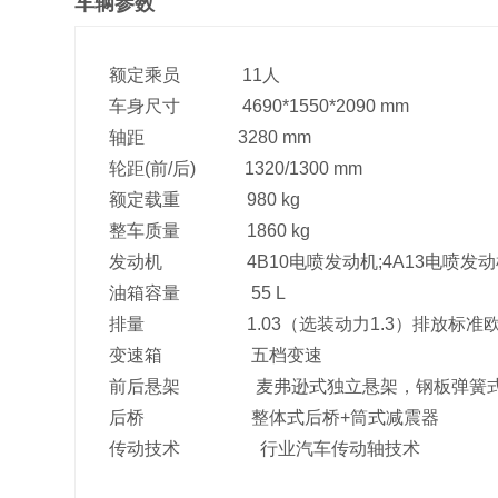
车辆参数
额定乘员 11人
车身尺寸 4690*1550*2090 mm
轴距 3280 mm
轮距(前/后) 1320/1300 mm
额定载重 980 kg
整车质量 1860 kg
发动机 4B10电喷发动机;4A13电喷发动机
油箱容量 55 L
排量 1.03（选装动力1.3）排放标准
变速箱 五档变速
前后悬架 麦弗逊式独立悬架，钢板弹簧式非
后桥 整体式后桥+筒式减震器
传动技术 行业汽车传动轴技术