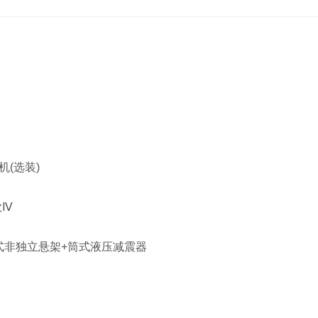
(选装)
欧Ⅳ
独立悬架+筒式液压减震器