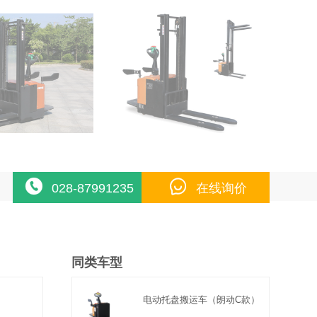
028-87991235
在线询价
同类车型
电动托盘搬运车（朗动C款）