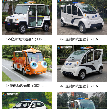
4-5座封闭式巡逻车( LD-战
6-8座封闭式巡逻车（LD-8-
盾)
7）
14座电动观光车（朗动-LD-
4-5座封闭式巡逻车（LD-4-
14F-5E款
7）