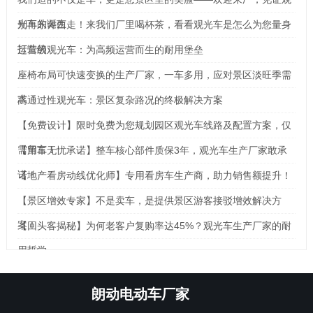
光车的诞生
别再东奔西走！来我们厂里喝杯茶，看看观光车是怎么为您量身
打造的
运营级观光车：为高频运营而生的耐用堡垒
座椅布局可快速变换的生产厂家，一车多用，应对景区淡旺季需
求
高通过性观光车：景区复杂路况的终极解决方案
【免费设计】限时免费为您规划园区观光车线路及配置方案，仅
需留言！
【用车无忧承诺】整车核心部件质保3年，观光车生产厂家敢承
诺！
【地产看房动线优化师】专用看房车生产商，助力销售额提升！
【景区增效专家】不是卖车，是提供景区游客接驳增效解决方
案！
【回头客揭秘】为何老客户复购率达45%？观光车生产厂家的耐
用哲学
朗动电动车厂家