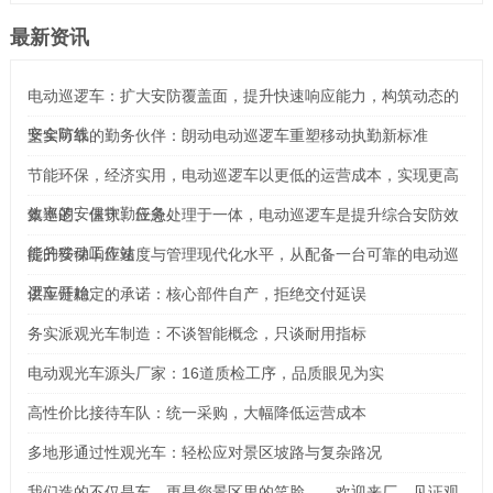
最新资讯
电动巡逻车：扩大安防覆盖面，提升快速响应能力，构筑动态的
安全防线
坚实可靠的勤务伙伴：朗动电动巡逻车重塑移动执勤新标准
节能环保，经济实用，电动巡逻车以更低的运营成本，实现更高
效率的安保执勤任务
集巡逻、值守、应急处理于一体，电动巡逻车是提升综合安防效
能的移动工作站
提升安保响应速度与管理现代化水平，从配备一台可靠的电动巡
逻车开始
供应链稳定的承诺：核心部件自产，拒绝交付延误
务实派观光车制造：不谈智能概念，只谈耐用指标
电动观光车源头厂家：16道质检工序，品质眼见为实
高性价比接待车队：统一采购，大幅降低运营成本
多地形通过性观光车：轻松应对景区坡路与复杂路况
我们造的不仅是车，更是您景区里的笑脸——欢迎来厂，见证观