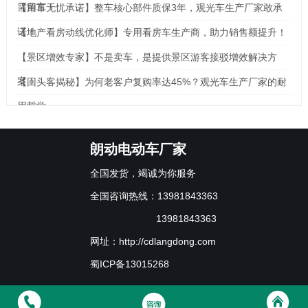
需留言！
【用车无忧承诺】整车核心部件质保3年，观光车生产厂家敢承
诺！
【地产看房动线优化师】专用看房车生产商，助力销售额提升！
【景区增效专家】不是卖车，是提供景区游客接驳增效解决方
案！
【回头客揭秘】为何老客户复购率达45%？观光车生产厂家的耐
用哲学
朗动电动车厂家
全国发货，竭诚为你服务
全国咨询热线：13981843363
13981843363
网址：http://cdlangdong.com
蜀ICP备13015268