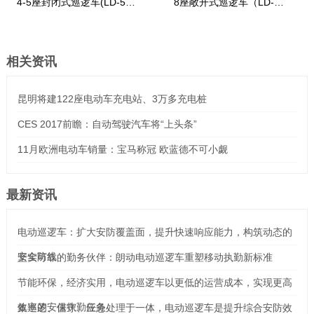
4-5座封闭式巡逻车(LD-5S-
8座敞开式巡逻车（LD-
2)
8FA）
相关资讯
昆明将建122座电动车充电站、3万多充电桩
CES 2017前瞻：自动驾驶汽车将“上头条”
11月欧洲电动车销量：宝马称冠 欧蓝德不可小觑
最新资讯
电动巡逻车：扩大安防覆盖面，提升快速响应能力，构筑动态的
安全防线
坚实可靠的勤务伙伴：朗动电动巡逻车重塑移动执勤新标准
节能环保，经济实用，电动巡逻车以更低的运营成本，实现更高
效率的安保执勤任务
集巡逻、值守、应急处理于一体，电动巡逻车是提升综合安防效