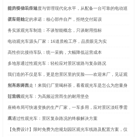
能的移动工作站
提升安保响应速度与管理现代化水平，从配备一台可靠的电动巡
逻车开始
供应链稳定的承诺：核心部件自产，拒绝交付延误
务实派观光车制造：不谈智能概念，只谈耐用指标
电动观光车源头厂家：16道质检工序，品质眼见为实
高性价比接待车队：统一采购，大幅降低运营成本
多地形通过性观光车：轻松应对景区坡路与复杂路况
我们造的不仅是车，更是您景区里的笑脸——欢迎来厂，见证观
光车的诞生
别再东奔西走！来我们厂里喝杯茶，看看观光车是怎么为您量身
打造的
运营级观光车：为高频运营而生的耐用堡垒
座椅布局可快速变换的生产厂家，一车多用，应对景区淡旺季需
求
高通过性观光车：景区复杂路况的终极解决方案
【免费设计】限时免费为您规划园区观光车线路及配置方案，仅