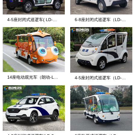
4-5座封闭式巡逻车( LD-战
6-8座封闭式巡逻车（LD-8-
盾)
7）
14座电动观光车（朗动-LD-
4-5座封闭式巡逻车（LD-4-
14F-5E款
7）