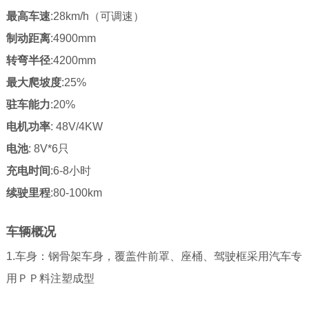
最高车速
:28km/h（可调速）
制动距离
:4900mm
转弯半径
:4200mm
最大爬坡度
:25%
驻车能力
:20%
电机功率
: 48V/4KW
电池
: 8V*6只
充电时间
:6-8小时
续驶里程
:80-100km
车辆概况
1.车身：钢骨架车身，覆盖件前罩、座桶、驾驶框采用汽车专
用ＰＰ料注塑成型